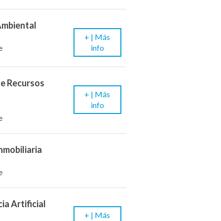
Ambiental
+ |
Más
info
e
de Recursos
+ |
Más
info
e
nmobiliaria
e
ia Artificial
+ |
Más