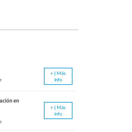
+ |
Más
info
e
cación en
+ |
Más
info
e