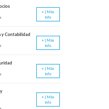
ocios
+ |
Más
info
e
 y Contabilidad
+ |
Más
info
e
uridad
+ |
Más
info
e
 y
+ |
Más
info
e