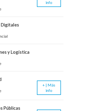
info
e
 Digitales
ncial
nes y Logística
e
d
+ |
Más
info
e
es Públicas