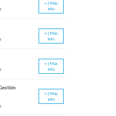
+ |
Más
info
e
+ |
Más
info
e
+ |
Más
info
e
 Gestión
+ |
Más
info
e