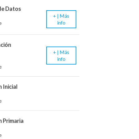
 de Datos
+ |
Más
info
e
ación
+ |
Más
info
e
 Inicial
e
n Primaria
e