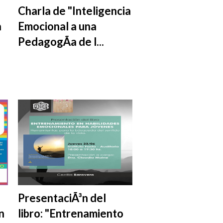
Charla de "Inteligencia
a
Emocional a una
PedagogÃ­a de l...
PresentaciÃ³n del
n
libro: "Entrenamiento