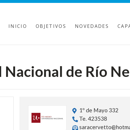
INICIO
OBJETIVOS
NOVEDADES
CAP
 Nacional de Río N
1º de Mayo 332
Te. 423538
saracervetto@hotma