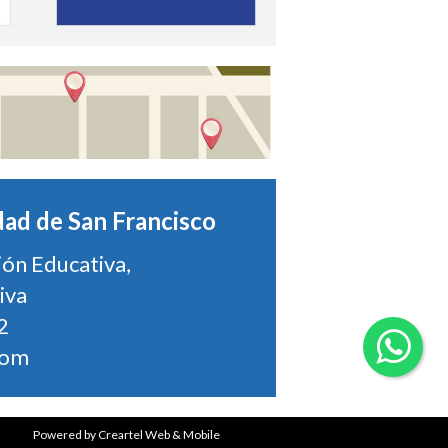
dad de San Francisco
ión Educativa,
iva
2
com
Powered by
Creartel Web & Mobile