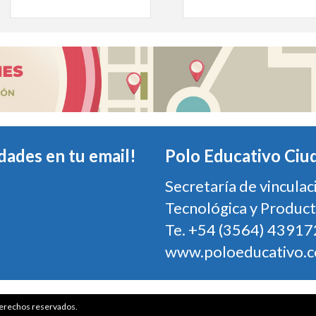
dades en tu email!
Polo Educativo Ciu
Secretaría de vinculac
Tecnológica y Product
Te. +54 (3564) 43917
www.poloeducativo.
erechos reservados.