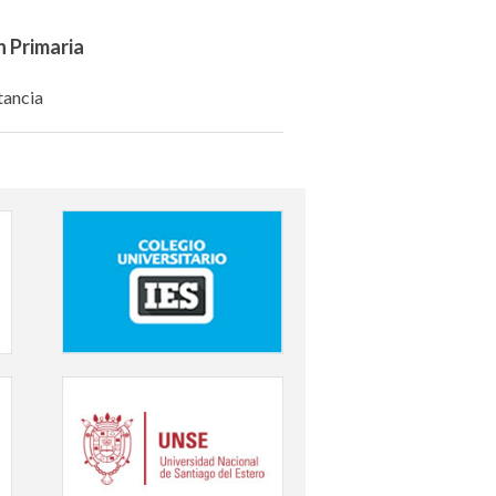
n Primaria
tancia