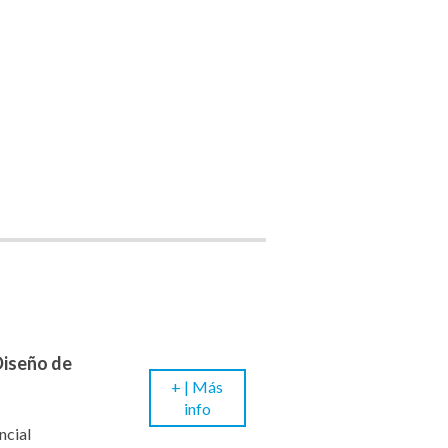
Diseño de
+ |
Más
info
ncial