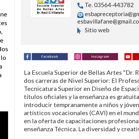
Te. 03564-443782
ene
esbapreceptoria@gm
esbavillafane@gmail.c
tes
Sitio web
,
de
dos
llo
a
La Escuela Superior de Bellas Artes “Dr. R
a
dos carreras de Nivel Superior: El Profes
Tecnicatura Superior en Diseño de Espac
títulos oficiales y la enseñanza es gratuit
introducir tempranamente a niños y jóvene
artísticos vocacionales (CAVI) en el mun
en la oferta de capacitaciones profesional
enseñanza Técnica. La diversidad y creati