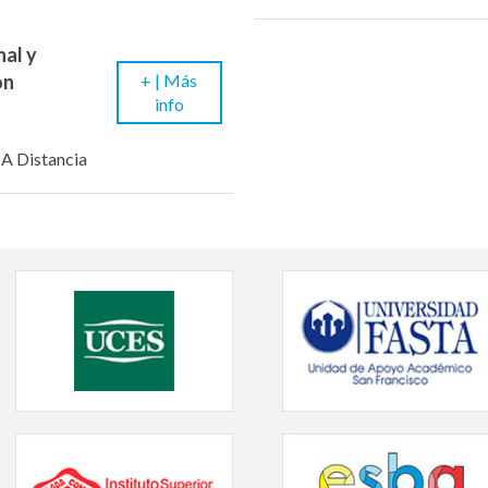
nal y
+ |
Más
on
info
 A Distancia