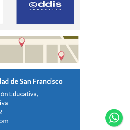
dad de San Francisco
ión Educativa,
iva
2
com