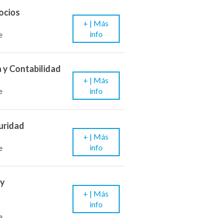
ocios
+ |
Más
info
e
 y Contabilidad
+ |
Más
info
e
uridad
+ |
Más
info
e
 y
+ |
Más
info
e