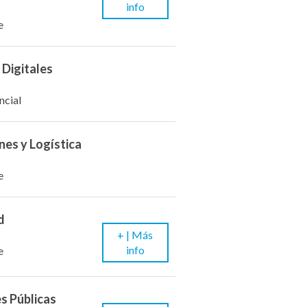
info
e
 Digitales
ncial
nes y Logística
e
d
+ |
Más
info
e
es Públicas