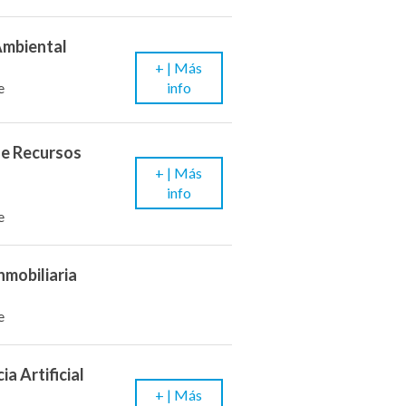
Ambiental
+ |
Más
info
e
de Recursos
+ |
Más
info
e
nmobiliaria
e
ia Artificial
+ |
Más