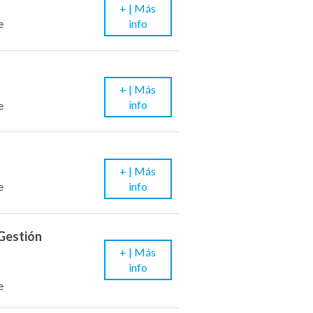
+ |
Más
info
e
+ |
Más
info
e
+ |
Más
info
e
 Gestión
+ |
Más
info
e