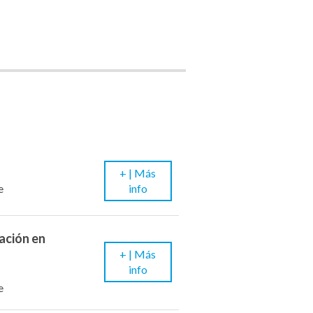
+ |
Más
info
e
cación en
+ |
Más
info
e