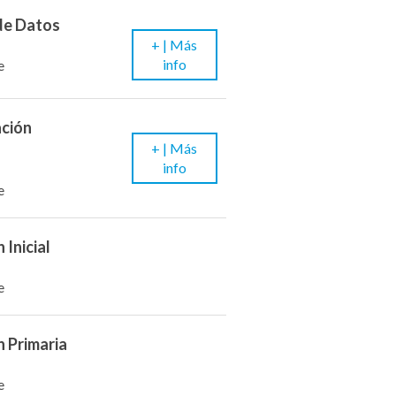
 de Datos
+ |
Más
info
e
ación
+ |
Más
info
e
 Inicial
e
n Primaria
e